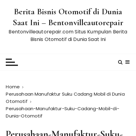
S
Berita Bisnis Otomotif di Dunia
k
i
Saat Ini – Bentonvilleautorepair
p
Bentonvilleautorepair.com Situs Kumpulan Berita
t
Bisnis Otomotif di Dunia Saat Ini
o
c
o
n
t
e
n
Home
Perusahaan Manufaktur Suku Cadang Mobil di Dunia
t
Otomotif
Perusahaan-Manufaktur-Suku-Cadang-Mobil-di-
Dunia-Otomotif
Perusahaan-Manufaktur-Suku-