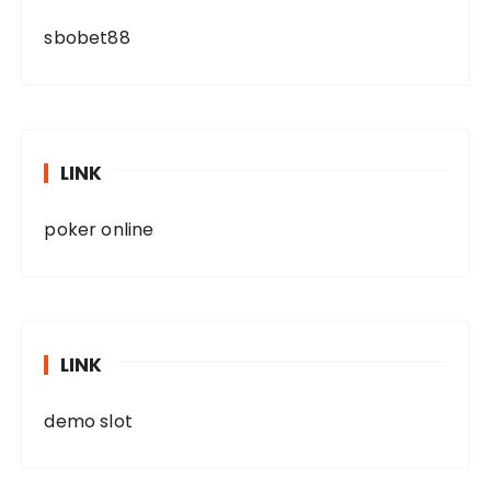
sbobet88
LINK
poker online
LINK
demo slot