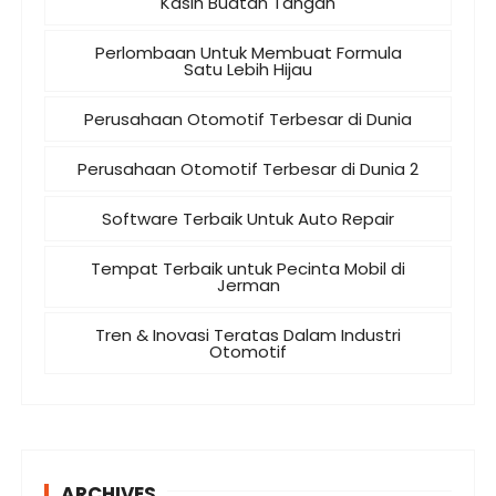
Kasih Buatan Tangan
Perlombaan Untuk Membuat Formula
Satu Lebih Hijau
Perusahaan Otomotif Terbesar di Dunia
Perusahaan Otomotif Terbesar di Dunia 2
Software Terbaik Untuk Auto Repair
Tempat Terbaik untuk Pecinta Mobil di
Jerman
Tren & Inovasi Teratas Dalam Industri
Otomotif
ARCHIVES