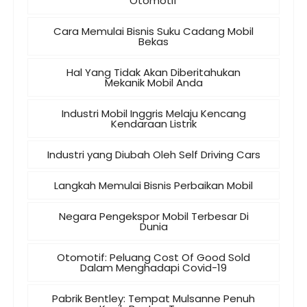
Otomotif
Cara Memulai Bisnis Suku Cadang Mobil
Bekas
Hal Yang Tidak Akan Diberitahukan
Mekanik Mobil Anda
Industri Mobil Inggris Melaju Kencang
Kendaraan Listrik
Industri yang Diubah Oleh Self Driving Cars
Langkah Memulai Bisnis Perbaikan Mobil
Negara Pengekspor Mobil Terbesar Di
Dunia
Otomotif: Peluang Cost Of Good Sold
Dalam Menghadapi Covid-19
Pabrik Bentley: Tempat Mulsanne Penuh