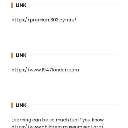
LINK
https://premium303.cymru/
LINK
https://www.1947london.com
LINK
Learning can be so much fun if you know
https://www.childrensmuseumsect.org/