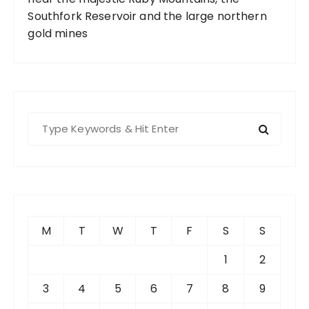
Southfork Reservoir and the large northern
gold mines
S
e
a
r
c
h
f
M
T
W
T
F
S
S
o
r
1
2
:
3
4
5
6
7
8
9