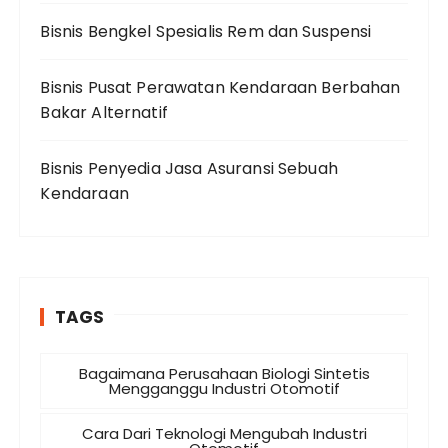
Bisnis Bengkel Spesialis Rem dan Suspensi
Bisnis Pusat Perawatan Kendaraan Berbahan
Bakar Alternatif
Bisnis Penyedia Jasa Asuransi Sebuah
Kendaraan
TAGS
Bagaimana Perusahaan Biologi Sintetis
Mengganggu Industri Otomotif
Cara Dari Teknologi Mengubah Industri