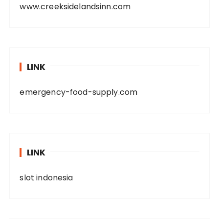
www.creeksidelandsinn.com
LINK
emergency-food-supply.com
LINK
slot indonesia