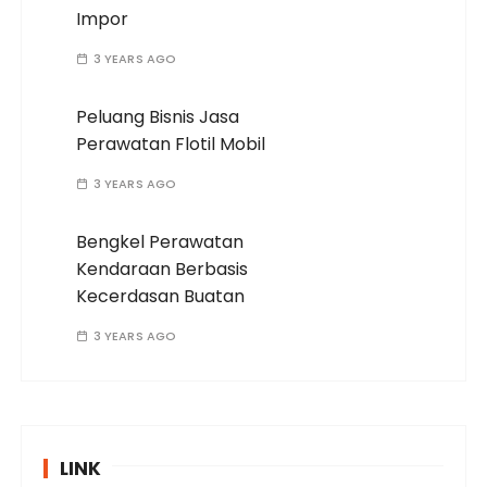
Impor
3 YEARS AGO
Peluang Bisnis Jasa
Perawatan Flotil Mobil
3 YEARS AGO
Bengkel Perawatan
Kendaraan Berbasis
Kecerdasan Buatan
3 YEARS AGO
LINK