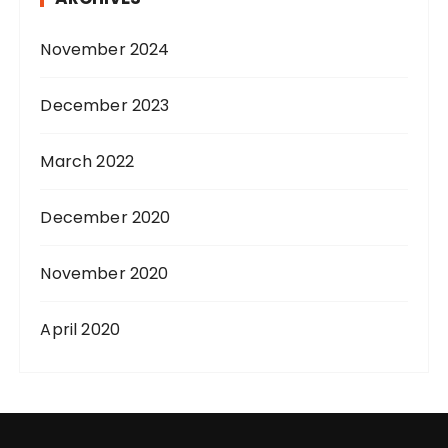
November 2024
December 2023
March 2022
December 2020
November 2020
April 2020