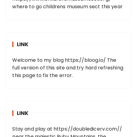
where to go childrens museum sect this year
LINK
Welcome to my blog
https://bloog.io/
The
full version of this site and try hard refreshing
this page to fix the error.
LINK
Stay and play at
https://doubledicerv.com//
near the majestic Ruby Mountains, the