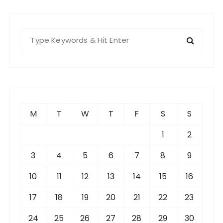
S
e
a
r
c
h
f
M
T
W
T
F
S
S
o
r
1
2
:
3
4
5
6
7
8
9
10
11
12
13
14
15
16
17
18
19
20
21
22
23
24
25
26
27
28
29
30