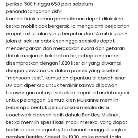
periksa 500 hingga 650 poin sebelum
penandatanganan akhir.
Karena tidak semua pemeriksaan dapat dilakukan
ketika mobil tidak bergerak, ia mengalami perjalanan
empat mil di jalan yang berputar dan 14 mil di jalan-
jalan di sekitar pabrik sehingga spesialis dapat
mendengarkan dan merasakan suara dan getaran.
Untuk menjamin keketatan air, setiap kendaraan
disemprotkan dengan 1.820 liter air yang diwarnai
dengan pewarna UV dalam proses yang disebut
“monsoon test”, kemudian dipantau di bawah sinar
UV dan diperiksa untuk terakhir kalinya di bawah
terowongan cahaya sebelum dapat ditandatangani
untuk pelanggan. Semua klien Mulsanne memilih
beberapa bentuk personalisasi melalui divisi
coachwork dipesan lebih dahulu Bentley, Mulliner,
ketika memilih spesifikasi mobil mereka, yang dapat
berkisar dari marquetry tradisional menggabungkan
gambar Bentley Speed ​​Six 1930-an ke panel fasia