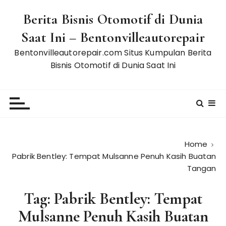
S
Berita Bisnis Otomotif di Dunia
k
i
Saat Ini – Bentonvilleautorepair
p
Bentonvilleautorepair.com Situs Kumpulan Berita
t
Bisnis Otomotif di Dunia Saat Ini
o
c
o
n
t
e
n
Home
Pabrik Bentley: Tempat Mulsanne Penuh Kasih Buatan
t
Tangan
Tag:
Pabrik Bentley: Tempat
Mulsanne Penuh Kasih Buatan