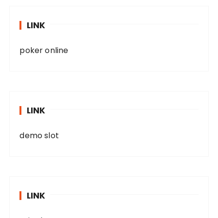
LINK
poker online
LINK
demo slot
LINK