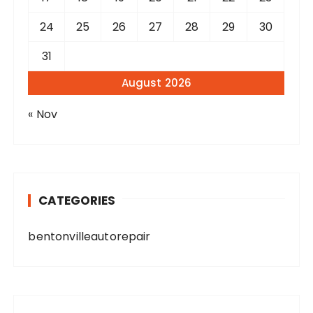
24
25
26
27
28
29
30
31
August 2026
« Nov
CATEGORIES
bentonvilleautorepair