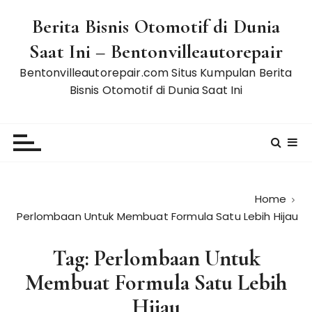
S
Berita Bisnis Otomotif di Dunia
k
i
Saat Ini – Bentonvilleautorepair
p
Bentonvilleautorepair.com Situs Kumpulan Berita
t
Bisnis Otomotif di Dunia Saat Ini
o
c
o
n
t
e
n
Home
t
Perlombaan Untuk Membuat Formula Satu Lebih Hijau
Tag:
Perlombaan Untuk
Membuat Formula Satu Lebih
Hijau