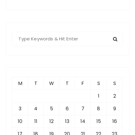
S
e
a
r
c
h
f
M
T
W
T
F
S
S
o
r
1
2
:
3
4
5
6
7
8
9
10
11
12
13
14
15
16
17
18
19
20
21
22
23