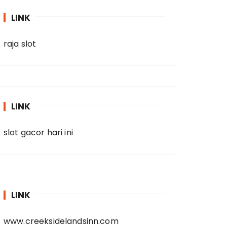
LINK
raja slot
LINK
slot gacor hari ini
LINK
www.creeksidelandsinn.com