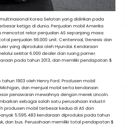
ltinasional Korea Selatan yang didirikan pada
rbesar ketiga di dunia. Penjualan mobil Amerika
itu mencatat rekor penjualan AS sepanjang masa
tal penjualan 66.000 unit. Centennial, Genesis dan
ler yang diproduksi oleh Hyundai. Kendaraan
 melalui sekitar 6.000 dealer dan ruang pamer.
daraan pada tahun 2013, dan memiliki pendapatan $
 tahun 1903 oleh Henry Ford. Produsen mobil
, Michigan, dan menjual mobil serta kendaraan
besar penawaran mewahnya dengan merek Lincoln.
gambarkan sebagai salah satu perusahaan industri
ah produsen mobil terbesar kedua di AS dan
ebanyak 5.595.483 kendaraan diproduksi pada tahun
uk, dan bus. Perusahaan memiliki total pendapatan $