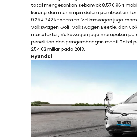
total mengesankan sebanyak 8.576.964 mobil
kurang dari memimpin dalam pembuatan kend
9.254.742 kendaraan. Volkaswagen juga memili
Volkswagen Golf, Volkswagen Beetle, dan Vol
manufaktur, Volkswagen juga merupakan per
penelitian dan pengembangan mobil. Total p
254,02 miliar pada 2013.
Hyundai