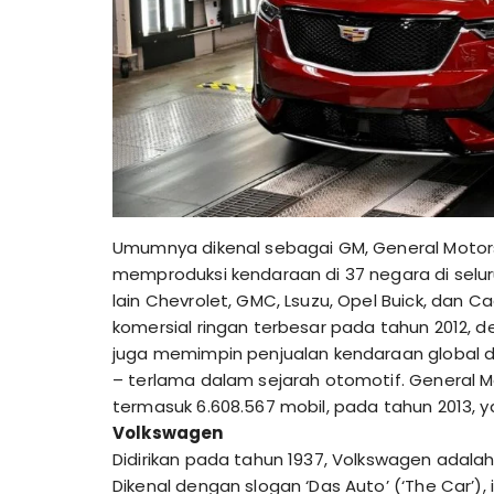
Umumnya dikenal sebagai GM, General Motor
memproduksi kendaraan di 37 negara di sel
lain Chevrolet, GMC, Lsuzu, Opel Buick, dan C
komersial ringan terbesar pada tahun 2012, de
juga memimpin penjualan kendaraan global da
– terlama dalam sejarah otomotif. General 
termasuk 6.608.567 mobil, pada tahun 2013, y
Volkswagen
Didirikan pada tahun 1937, Volkswagen adala
Dikenal dengan slogan ‘Das Auto’ (‘The Car’),