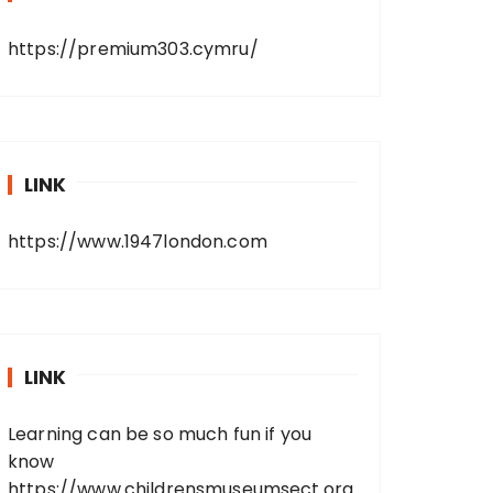
https://premium303.cymru/
LINK
https://www.1947london.com
LINK
Learning can be so much fun if you
know
https://www.childrensmuseumsect.org