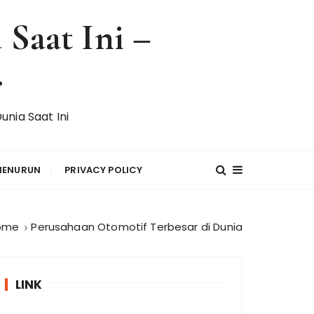
 Saat Ini –
r
unia Saat Ini
 MENURUN
PRIVACY POLICY
ome
Perusahaan Otomotif Terbesar di Dunia
LINK