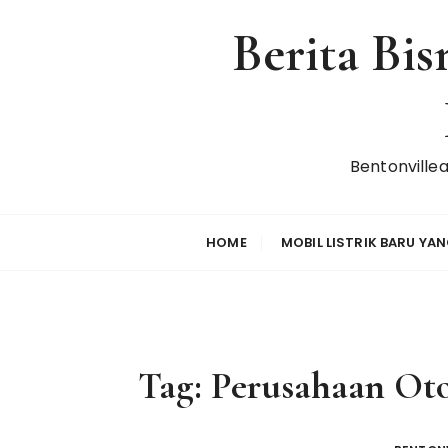
S
Berita Bis
k
i
p
t
o
c
Bentonvillea
o
n
t
HOME
MOBIL LISTRIK BARU YA
e
n
t
Tag:
Perusahaan Oto