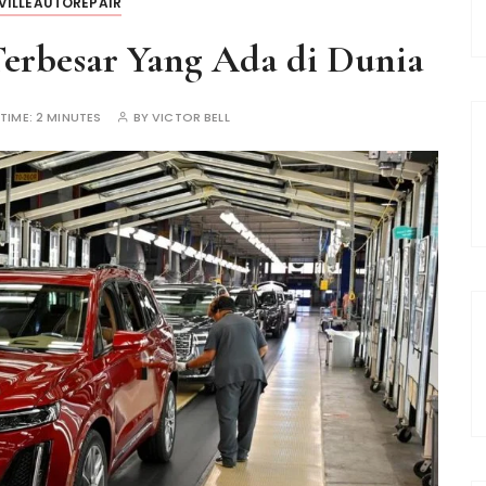
VILLEAUTOREPAIR
erbesar Yang Ada di Dunia
 TIME:
2 MINUTES
BY
VICTOR BELL