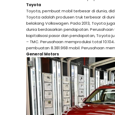
Toyota
Toyota, pembuat mobil terbesar di dunia, didir
Toyota adalah produsen truk terbesar di duni
belakang Volkswagen. Pada 2013, Toyota jug
dunia berdasarkan pendapatan. Perusahaan t
kapitalisasi pasar dan pendapatan, Toyota ju
– TMC. Perusahaan memproduksi total 10.104
pembuatan 8.381.968 mobil. Perusahaan memil
General Motors