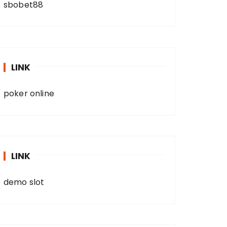
sbobet88
LINK
poker online
LINK
demo slot