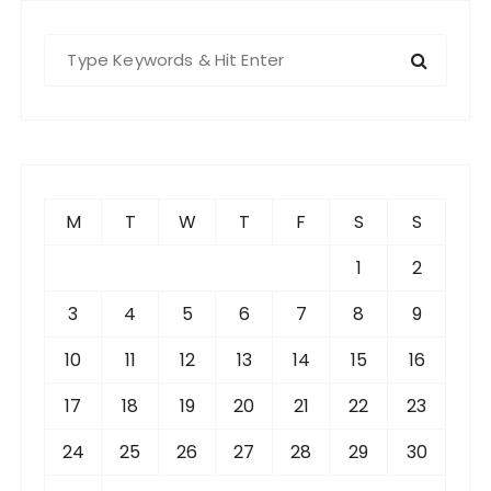
S
e
a
r
c
h
f
M
T
W
T
F
S
S
o
r
1
2
:
3
4
5
6
7
8
9
10
11
12
13
14
15
16
17
18
19
20
21
22
23
24
25
26
27
28
29
30