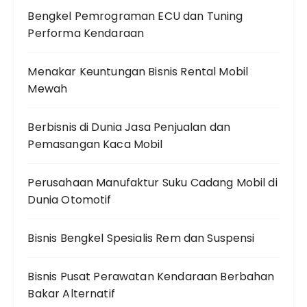
Bengkel Pemrograman ECU dan Tuning
Performa Kendaraan
Menakar Keuntungan Bisnis Rental Mobil
Mewah
Berbisnis di Dunia Jasa Penjualan dan
Pemasangan Kaca Mobil
Perusahaan Manufaktur Suku Cadang Mobil di
Dunia Otomotif
Bisnis Bengkel Spesialis Rem dan Suspensi
Bisnis Pusat Perawatan Kendaraan Berbahan
Bakar Alternatif