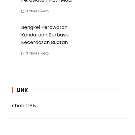
Perawatan Flotil Mobil
3 YEARS AGO
Bengkel Perawatan
Kendaraan Berbasis
Kecerdasan Buatan
3 YEARS AGO
LINK
sbobet88