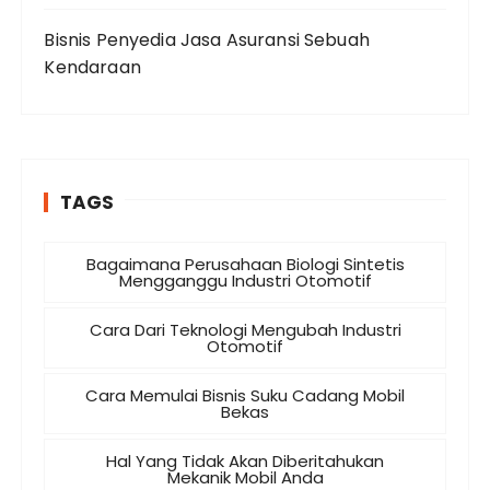
Bisnis Penyedia Jasa Asuransi Sebuah
Kendaraan
TAGS
Bagaimana Perusahaan Biologi Sintetis
Mengganggu Industri Otomotif
Cara Dari Teknologi Mengubah Industri
Otomotif
Cara Memulai Bisnis Suku Cadang Mobil
Bekas
Hal Yang Tidak Akan Diberitahukan
Mekanik Mobil Anda