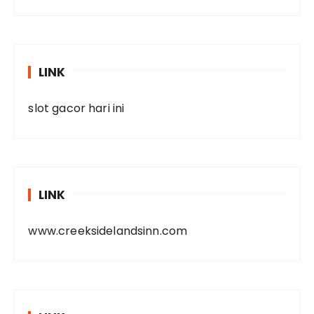
LINK
slot gacor hari ini
LINK
www.creeksidelandsinn.com