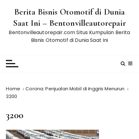
S
Berita Bisnis Otomotif di Dunia
k
i
Saat Ini – Bentonvilleautorepair
p
Bentonvilleautorepair.com Situs Kumpulan Berita
t
Bisnis Otomotif di Dunia Saat Ini
o
c
o
n
t
e
n
Home
Corona: Penjualan Mobil di Inggris Menurun
t
3200
3200