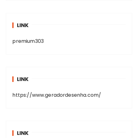
LINK
premium303
LINK
https://www.geradordesenha.com/
LINK