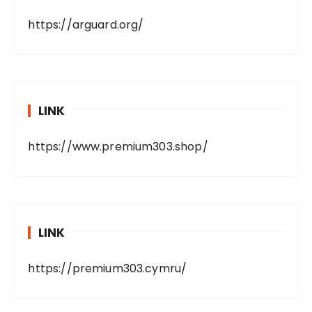
https://arguard.org/
LINK
https://www.premium303.shop/
LINK
https://premium303.cymru/