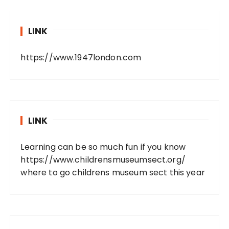
LINK
https://www.1947london.com
LINK
Learning can be so much fun if you know
https://www.childrensmuseumsect.org/
where to go childrens museum sect this year